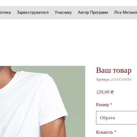
іотека
Зареєструватися
Учаснику
Автор Програми
Ліга Метано
Ваш товар
Артикул: 21554345656
Ціна
120,00 ₴
Размер
*
Обрати
Кількість
*